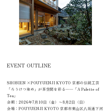
EVENT OUTLINE
SHOBIEN ×POUYUENJI KYOTO 京都の伝統⼯芸
「ろうけつ染め」が茶空間を彩る──「A Palette of
Tea」
会期：2026年7⽉10⽇（⾦）〜8⽉2⽇（⽇）
会場：POUYUENJI KYOTO 京都市東⼭区⼋坂通下河