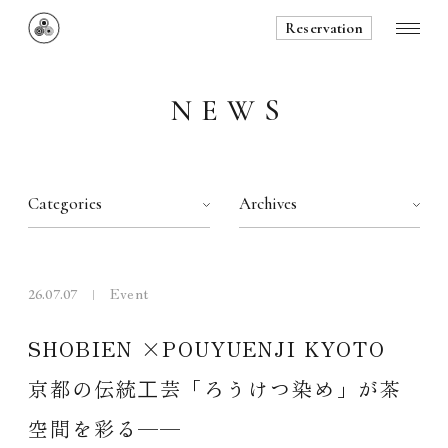
Reservation
NEWS
ABOUT
SPACE
CURATED TEA
Event
26.07.07
INFORMATION
SHOBIEN ×POUYUENJI KYOTO
NEWS
京都の伝統⼯芸「ろうけつ染め」が茶
空間を彩る──