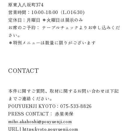
原東⼊⼋坂町374
営業時間：10:00-18:00（L.O16:30)
定休⽇：⽉曜⽇ ＊⽕曜⽇は展⽰のみ
お席のご予約： テーブルチェックよりお申し込みくだ
さい。
＊特別メニューは数量に限りがございます
CONTACT
本件に関すご質問、取材に関するお問い合わせは下記
までご連絡ください。
POUYUENJI KYOTO：075-533-8826
PRESS CONTACT： ⾚星美保
miho.akahoshi@pouyuenji.com
URL | https:
kyoto.pouyuenji.com