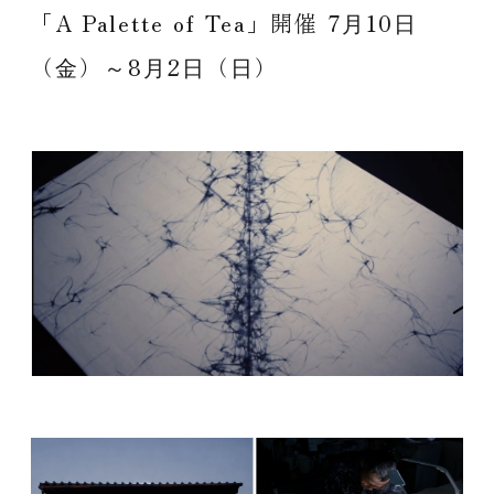
「A Palette of Tea」開催 7⽉10⽇
Invented
by
Nature.
（⾦）～8⽉2⽇（⽇）
Nurtured
by
Humanity.