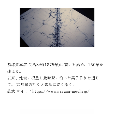
鳴海餅本店 明治8年(1875年)に商いを始め、150年を
迎える。
以来、地域に根差し歳時記に沿った菓⼦作りを通じ
て、 京町衆の祈りと営みに寄り添う。
公式 サイト：
https://www.narumi-mochi.jp/