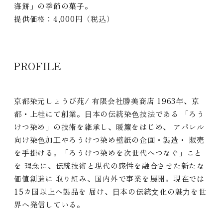
海餅」の季節の菓⼦。
提供価格：4,000円（税込）
PROFILE
京都染元しょうび苑/ 有限会社勝美商店 1963年、京
都・上桂にて創業。⽇本の伝統染⾊技法である 「ろう
けつ染め」の技術を継承し、暖簾をはじめ、 アパレル
向け染⾊加⼯やろうけつ染め壁紙の企画・製造・ 販売
を⼿掛ける。「ろうけつ染めを次世代へつなぐ」こと
を 理念に、伝統技術と現代の感性を融合させた新たな
価値創造に 取り組み、国内外で事業を展開。現在では
15カ国以上へ製品を 届け、⽇本の伝統⽂化の魅⼒を世
界へ発信している。