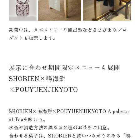
期間中は、タペストリーや⾵呂敷などさまざまなプロ
ダクトも販売します。
展⽰に合わせ期間限定メニューも展開
SHOBIEN×鳴海餅
×POUYUENJIKYOTO
SHOBIEN×鳴海餅×POUYUENJIKYOTO A palette
of Teaを味わう。
⽔⾊や製造⽅法の異なる２種のお茶をご⽤意。
合わせる菓⼦は、SHOBIENと深いつながりのある「鳴