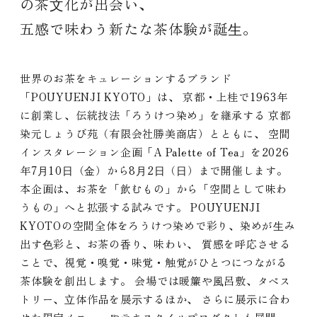
の茶⽂化が出会い、
五感で味わう新たな茶体験が誕⽣。
世界のお茶をキュレーションするブランド
「POUYUENJI KYOTO」は、 京都・上桂で1963年
に創業し、伝統技法「ろうけつ染め」を継承する 京都
染元しょうび苑（有限会社勝美商店）とともに、 空間
インスタレーション企画「A Palette of Tea」を2026
年7⽉10⽇（⾦）から8⽉2⽇（⽇）まで開催します。
本企画は、お茶を「飲むもの」から「空間として味わ
うもの」へと拡張する試みです。 POUYUENJI
KYOTOの空間全体をろうけつ染めで彩り、染めが⽣み
出す⾊彩と、お茶の⾹り、味わい、 質感を呼応させる
ことで、視覚・嗅覚・味覚・触覚がひとつにつながる
茶体験を創出します。 会場では暖簾や⾵呂敷、タペス
トリー、⽴体作品を展⽰するほか、 さらに展⽰に合わ