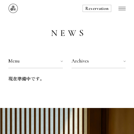
Reservation
NEWS
ABOUT
SPACE
CURATED TEA
現在準備中です。
INFORMATION
NEWS